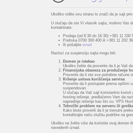
Ukoliko vidite ovu stranu to znači da je sajt p
U slučaju da ste Vi vlasnik sajta, molimo Vas da
kontaktirate:
Prodaja (od 8:30 do 16:30) +381 11 330 
Podrska 0700 300 400 ili +381 11 202 36
Ili pošaljite
email
Razlozi za suspenziju sajta mogu biti:
Domen je istekao
Ukoliko želite da proverite da li je Vaš 
Finansijska obaveza za produženje ho
Proverite da li ste sve potrebne račune i
Kršenje uslova korišćenja servisa
Proverite da li postupate prema opštim u
suspendovan.
U slučaju da Vaš sajt konstantno koristi 
hosting rešenje, predlažemo Vam da razmo
naprednije rešenje kao što su: VPS Hosti
Tehnički problem na serveru ili grešk
Kako biste proverili da li je trenutni pr
kontaltirajte našu službu podrške na go
Ukoliko ne želite više da koristite ovaj domen 
navedenih iznad.