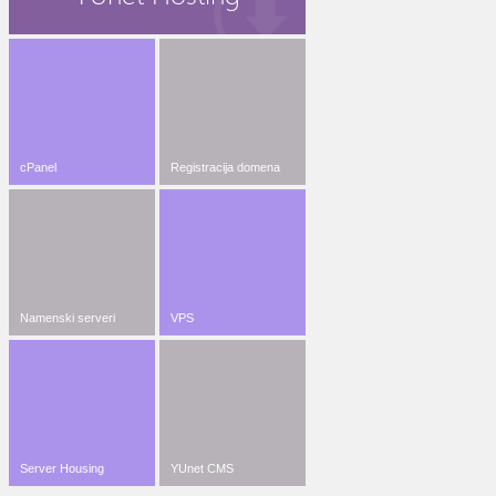
cPanel
Registracija domena
Namenski serveri
VPS
Server Housing
YUnet CMS