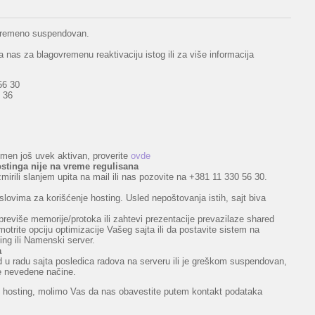
rivremeno suspendovan.
 nas za blagovremenu reaktivaciju istog ili za više informacija
56 30
 36
domen još uvek aktivan, proverite
ovde
stinga nije na vreme regulisana
zmirili slanjem upita na mail ili nas pozovite na +381 11 330 56 30.
slovima za korišćenje hosting. Usled nepoštovanja istih, sajt biva
previše memorije/protoka ili zahtevi prezentacije prevazilaze shared
trite opciju optimizacije Vašeg sajta ili da postavite sistem na
ng ili Namenski server.
a
ekid u radu sajta posledica radova na serveru ili je greškom suspendovan,
re nevedene načine.
ili hosting, molimo Vas da nas obavestite putem kontakt podataka