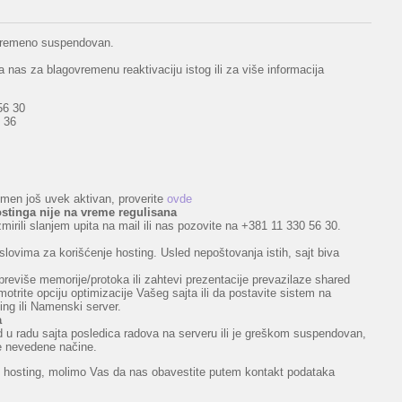
rivremeno suspendovan.
 nas za blagovremenu reaktivaciju istog ili za više informacija
56 30
 36
domen još uvek aktivan, proverite
ovde
stinga nije na vreme regulisana
zmirili slanjem upita na mail ili nas pozovite na +381 11 330 56 30.
slovima za korišćenje hosting. Usled nepoštovanja istih, sajt biva
previše memorije/protoka ili zahtevi prezentacije prevazilaze shared
trite opciju optimizacije Vašeg sajta ili da postavite sistem na
ng ili Namenski server.
a
ekid u radu sajta posledica radova na serveru ili je greškom suspendovan,
re nevedene načine.
ili hosting, molimo Vas da nas obavestite putem kontakt podataka