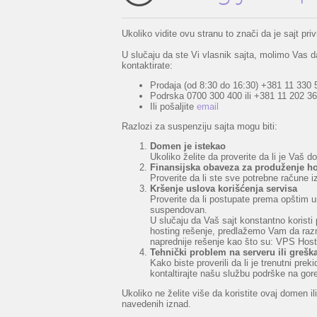
Ukoliko vidite ovu stranu to znači da je sajt p
U slučaju da ste Vi vlasnik sajta, molimo Vas da
kontaktirate:
Prodaja (od 8:30 do 16:30) +381 11 330 
Podrska 0700 300 400 ili +381 11 202 36
Ili pošaljite
email
Razlozi za suspenziju sajta mogu biti:
Domen je istekao
Ukoliko želite da proverite da li je Vaš 
Finansijska obaveza za produženje ho
Proverite da li ste sve potrebne račune i
Kršenje uslova korišćenja servisa
Proverite da li postupate prema opštim u
suspendovan.
U slučaju da Vaš sajt konstantno koristi 
hosting rešenje, predlažemo Vam da razmo
naprednije rešenje kao što su: VPS Hosti
Tehnički problem na serveru ili grešk
Kako biste proverili da li je trenutni pr
kontaltirajte našu službu podrške na go
Ukoliko ne želite više da koristite ovaj domen 
navedenih iznad.