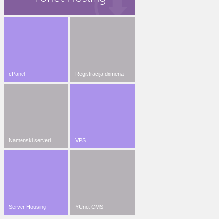
cPanel
Registracija domena
Namenski serveri
VPS
Server Housing
YUnet CMS